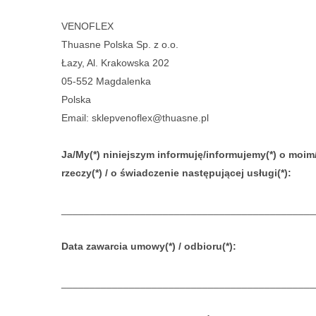
VENOFLEX
Thuasne Polska Sp. z o.o.
Łazy, Al. Krakowska 202
05-552 Magdalenka
Polska
Email: sklepvenoflex@thuasne.pl
Ja/My(*) niniejszym informuję/informujemy(*) o mo
rzeczy(*) / o świadczenie następującej usługi(*):
_____________________________________________
Data zawarcia umowy(*) / odbioru(*):
_____________________________________________