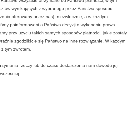
Państwu wszystkie otrzymane od Państwa płatności, w tym
osztów wynikających z wybranego przez Państwa sposobu
czenia oferowany przez nas), niezwłocznie, a w każdym
taliśmy poinformowani o Państwa decyzji o wykonaniu prawa
amy przy użyciu takich samych sposobów płatności, jakie zostały
yraźnie zgodziliście się Państwo na inne rozwiązanie. W każdym
 z tym zwrotem.
rzymania rzeczy lub do czasu dostarczenia nam dowodu jej
 wcześniej.