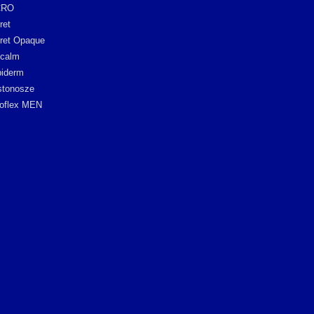
CRO
ret
ret Opaque
icalm
iderm
stonosze
oflex MEN