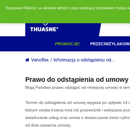
Szanowni Klienci, w okresie letnim czas realizacji zamówień może 
PROMOCJE!
PRZECIWŻYLAKOW
Venoflex
/
Informacja o odstąpieniu od...
Prawo do odstąpienia od umowy
Mają Państwo prawo odstąpić od niniejszej umowy w termi
Termin do odstąpienia od umowy wygasa po upływie 14 dn
którym osoba trzecia inna niż przewoźnik i wskazana pr
świadczenie usług oraz umów o dostarczanie treści cyfr
od dnia zawarcia umowy.