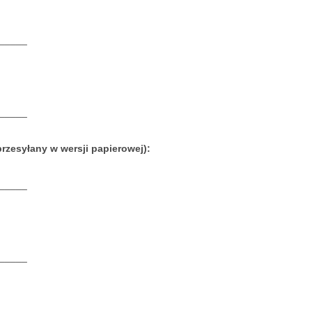
_____
_____
przesyłany w wersji papierowej):
_____
_____