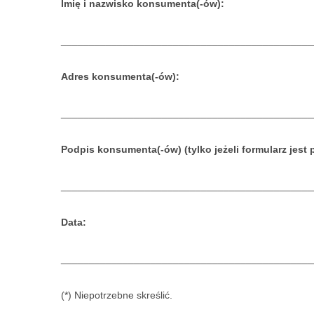
Imię i nazwisko konsumenta(-ów):
_____________________________________________
Adres konsumenta(-ów):
_____________________________________________
Podpis konsumenta(-ów) (tylko jeżeli formularz jest 
_____________________________________________
Data:
_____________________________________________
(*) Niepotrzebne skreślić.