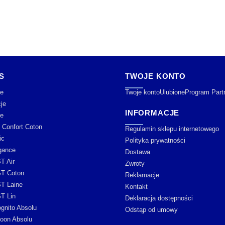
S
TWOJE KONTO
e
Twoje konto
Ulubione
Program Part
je
INFORMACJE
je
y Confort Coton
Regulamin sklepu internetowego
ic
Polityka prywatności
gance
Dostawa
T Air
Zwroty
T Coton
Reklamacje
T Laine
Kontakt
T Lin
Deklaracja dostępności
ognito Absolu
Odstąp od umowy
oon Absolu