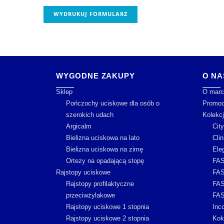
WYDRUKUJ FORMULARZ
WYGODNE ZAKUPY
O NA
Sklep
O marc
Pończochy uciskowe dla osób o
Promoc
szerokich udach
Kolekc
Argicalm
Cit
Bielizna uciskowa na lato
Clin
Bielizna uciskowa na zimę
Ele
Ortezy na opadającą stopę
FAS
Rajstopy uciskowe
FAS
Rajstopy profilaktyczne
FAS
przeciwżylakowe
FAS
Rajstopy uciskowe 1 stopnia
Inc
Rajstopy uciskowe 2 stopnia
Kok