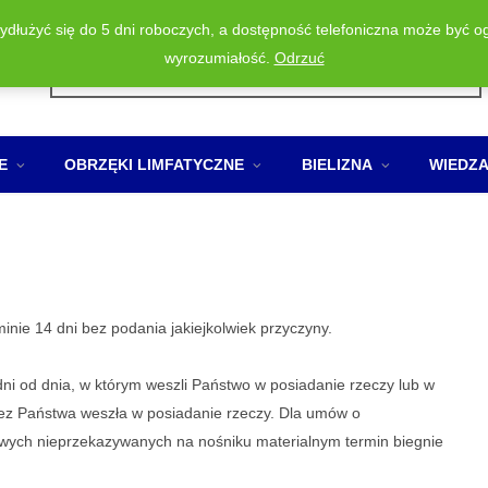
wydłużyć się do 5 dni roboczych, a dostępność telefoniczna może być o
Wyszukiwarka
wyrozumiałość.
Odrzuć
produktów
E
OBRZĘKI LIMFATYCZNE
BIELIZNA
WIEDZ
nie 14 dni bez podania jakiejkolwiek przyczyny.
i od dnia, w którym weszli Państwo w posiadanie rzeczy lub w
zez Państwa weszła w posiadanie rzeczy. Dla umów o
owych nieprzekazywanych na nośniku materialnym termin biegnie