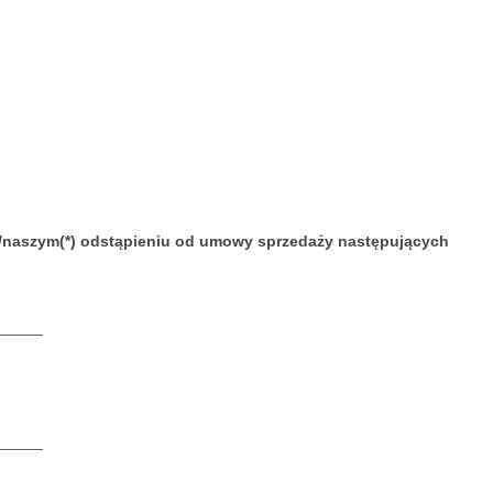
im/naszym(*) odstąpieniu od umowy sprzedaży następujących
_____
_____