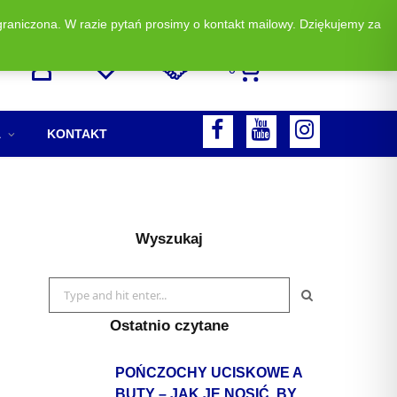
graniczona. W razie pytań prosimy o kontakt mailowy. Dziękujemy za
Zadzwoń i zamów: +48 513 523 883
0
F
A
KONTAKT
A
Y
I
C
O
N
E
U
S
Wyszukaj
B
T
T
O
U
A
Search
O
for:
B
G
Ostatnio czytane
K
E
R
POŃCZOCHY UCISKOWE A
A
BUTY – JAK JE NOSIĆ, BY