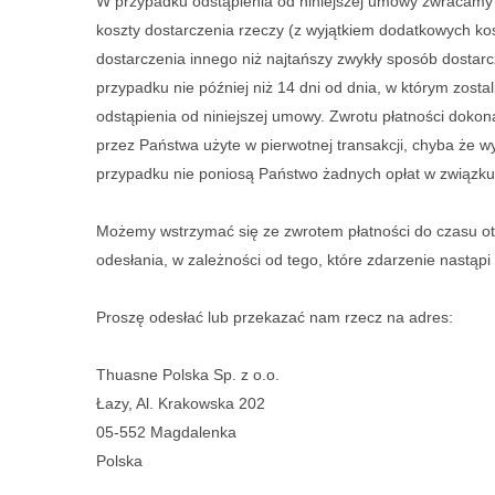
W przypadku odstąpienia od niniejszej umowy zwracamy 
koszty dostarczenia rzeczy (z wyjątkiem dodatkowych k
dostarczenia innego niż najtańszy zwykły sposób dostar
przypadku nie później niż 14 dni od dnia, w którym zos
odstąpienia od niniejszej umowy. Zwrotu płatności dokon
przez Państwa użyte w pierwotnej transakcji, chyba że w
przypadku nie poniosą Państwo żadnych opłat w związku
Możemy wstrzymać się ze zwrotem płatności do czasu ot
odesłania, w zależności od tego, które zdarzenie nastąpi
Proszę odesłać lub przekazać nam rzecz na adres:
Thuasne Polska Sp. z o.o.
Łazy, Al. Krakowska 202
05-552 Magdalenka
Polska