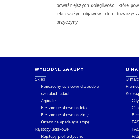
poważniejszych dolegliwości, które po
lekceważyć objawów, które towarzysz
przyczyny.
WYGODNE ZAKUPY
O NA
Sklep
O marc
Pończochy uciskowe dla osób o
Promoc
szerokich udach
Kolekc
Argicalm
Cit
Bielizna uciskowa na lato
Clin
Bielizna uciskowa na zimę
Ele
Ortezy na opadającą stopę
FAS
Rajstopy uciskowe
FAS
Rajstopy profilaktyczne
FAS