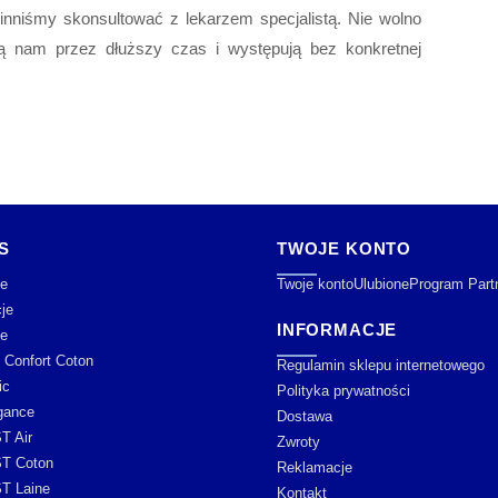
winniśmy skonsultować z lekarzem specjalistą. Nie wolno
ą nam przez dłuższy czas i występują bez konkretnej
S
TWOJE KONTO
e
Twoje konto
Ulubione
Program Part
je
INFORMACJE
je
y Confort Coton
Regulamin sklepu internetowego
ic
Polityka prywatności
gance
Dostawa
T Air
Zwroty
T Coton
Reklamacje
T Laine
Kontakt