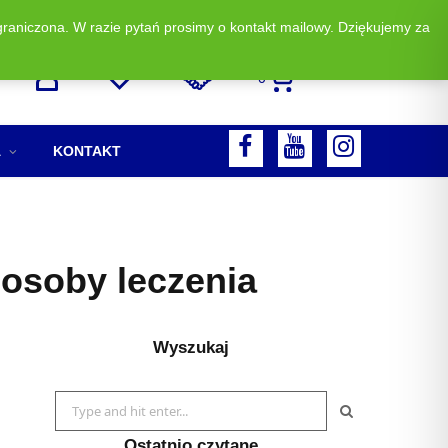
graniczona. W razie pytań prosimy o kontakt mailowy. Dziękujemy za
Zadzwoń i zamów: +48 513 523 883
0
F
A
KONTAKT
A
Y
I
C
O
N
E
U
S
posoby leczenia
B
T
T
O
U
A
Wyszukaj
O
B
G
K
E
R
Search
A
for:
Ostatnio czytane