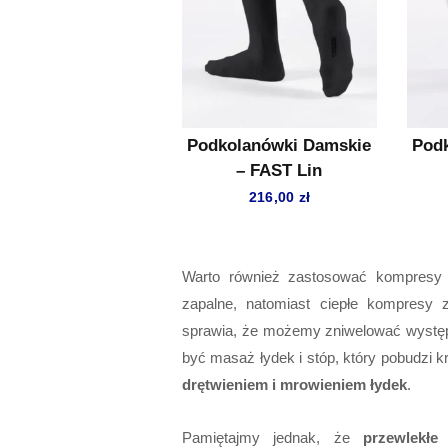
Podkolanówki Damskie
Podk
– FAST Lin
216,00
zł
Warto również zastosować kompresy t
zapalne, natomiast ciepłe kompresy z
sprawia, że możemy zniwelować wystę
być masaż łydek i stóp, który pobudzi k
drętwieniem i mrowieniem łydek
.
Pamiętajmy jednak, że
przewlekłe