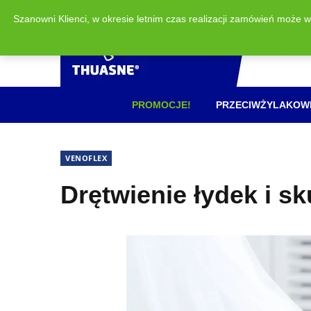
Szanowni Klienci, w okresie letnim czas realizacji zamówień może 
PROMOCJE!
PRZECIWŻYLAKOW
VENOFLEX
Drętwienie łydek i s