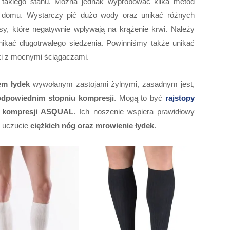
takiego stanu. Można jednak wypróbować kilka metod
w domu. Wystarczy pić dużo wody oraz unikać różnych
osy, które negatywnie wpływają na krążenie krwi. Należy
kać długotrwałego siedzenia. Powinniśmy także unikać
tki z mocnymi ściągaczami.
em łydek
wywołanym zastojami żylnymi, zasadnym jest,
dpowiednim stopniu kompresji
. Mogą to być
rajstopy
e kompresji ASQUAL
. Ich noszenie wspiera prawidłowy
je uczucie
ciężkich nóg oraz mrowienie łydek
.