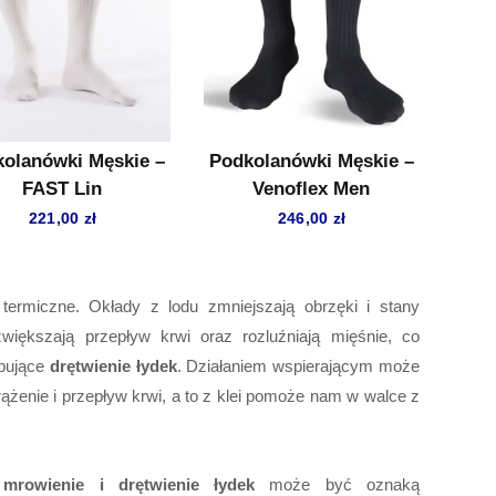
olanówki Męskie –
Podkolanówki Męskie –
FAST Lin
Venoflex Men
221,00
zł
246,00
zł
ermiczne. Okłady z lodu zmniejszają obrzęki i stany
większają przepływ krwi oraz rozluźniają mięśnie, co
pujące
drętwienie łydek
. Działaniem wspierającym może
rążenie i przepływ krwi, a to z klei pomoże nam w walce z
 mrowienie i drętwienie łydek
może być oznaką