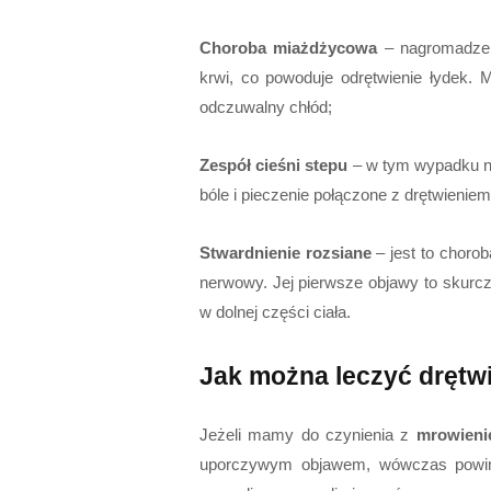
Choroba miażdżycowa
– nagromadzen
krwi, co powoduje odrętwienie łydek.
odczuwalny chłód;
Zespół cieśni stepu
– w tym wypadku ne
bóle i pieczenie połączone z drętwieniem
Stwardnienie rozsiane
– jest to choro
nerwowy. Jej pierwsze objawy to skurc
w dolnej części ciała.
Jak można leczyć drętw
Jeżeli mamy do czynienia z
mrowieni
uporczywym objawem, wówczas powinni