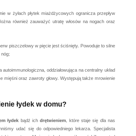
ie w żyłach płytek miażdżycowych ogranicza przepływ
 Można również zauważyć utratę włosów na nogach oraz
rw piszczelowy w pięcie jest ściśnięty. Powoduje to silne
 nóg;
ba autoimmunologiczna, oddziałowująca na centralny układ
ze mięśni oraz zawroty głowy. Występują także mrowienie
ienie łydek w domu?
em łydek
bądź ich
drętwieniem
, które staje się dla nas
śmy udać się do odpowiedniego lekarza. Specjalista