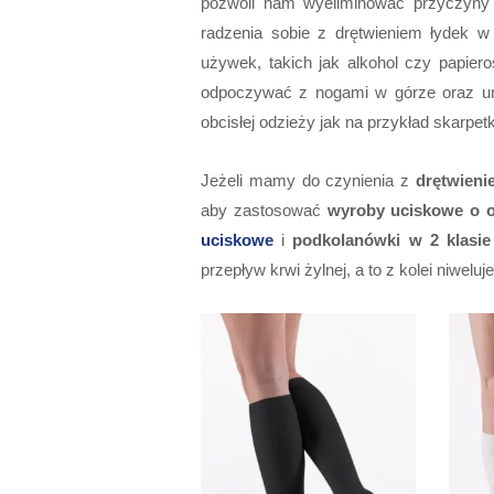
pozwoli nam wyeliminować przyczyny 
radzenia sobie z drętwieniem łydek 
używek, takich jak alkohol czy papier
odpoczywać z nogami w górze oraz uni
obcisłej odzieży jak na przykład skarpe
Jeżeli mamy do czynienia z
drętwieni
aby zastosować
wyroby uciskowe o o
uciskowe
i
podkolanówki w 2 klasi
przepływ krwi żylnej, a to z kolei niwelu