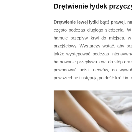
Drętwienie łydek przyc
Drętwienie lewej łydki
bądź
prawej
,
m
często podczas długiego siedzenia. W 
hamuje przepływ krwi do miejsca, w 
przejściowy. Wystarczy wstać, aby pr
także występować podczas intensywny
hamowanie przepływu krwi do stóp oraz
powodować ucisk nerwów, co wywo
powszechne i ustępują po dość krótkim 