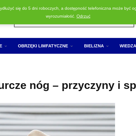
wydłużyć się do 5 dni roboczych, a dostępność telefoniczna może być o
Wyszukiwarka
wyrozumiałość.
Odrzuć
produktów
E
OBRZĘKI LIMFATYCZNE
BIELIZNA
WIEDZ
kurcze nóg – przyczyny i s