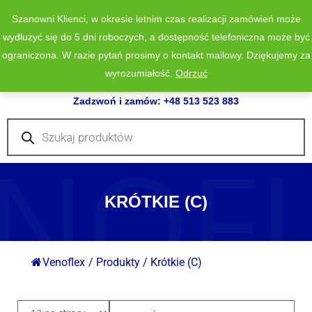
Szanowni Klienci, w okresie letnim czas realizacji zamówień może
wydłużyć się do 5 dni roboczych, a dostępność telefoniczna może być
ograniczona. W razie pytań prosimy o kontakt mailowy. Dziękujemy za
wyrozumiałość.
Odrzuć
0
Zadzwoń i zamów: +48 513 523 883
Wyszukiwarka
produktów
NOF
KRÓTKIE (C)
Venoflex
/
Produkty
/
Krótkie (C)