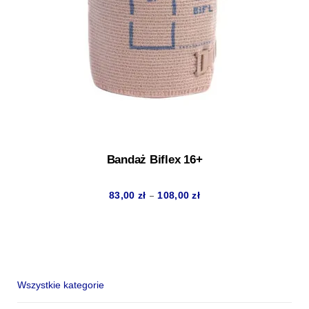
Bandaż Biflex 16+
Zakres
–
83,00
zł
108,00
zł
cen:
od
83,00 zł
do
Wszystkie kategorie
108,00 zł