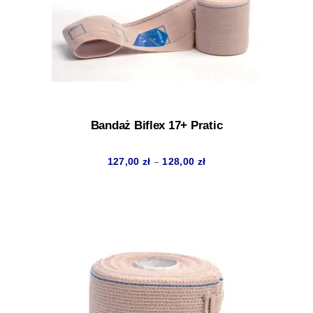
Bandaż Biflex 17+ Pratic
Zakres
–
127,00
zł
128,00
zł
cen:
od
127,00 zł
do
128,00 zł