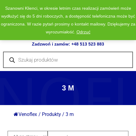
Szanowni Klienci, w okresie letnim czas realizacji zamówień może
wydłużyć się do 5 dni roboczych, a dostępność telefoniczna może być
ograniczona. W razie pytań prosimy o kontakt mailowy. Dziękujemy za
wyrozumiałość.
Odrzuć
0
Zadzwoń i zamów: +48 513 523 883
Wyszukiwarka
produktów
NOF
3 M
Venoflex
/
Produkty
/
3 m