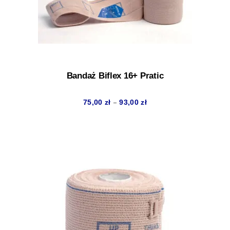
149,00 zł
Bandaż Biflex 16+ Pratic
Zakres
–
75,00
zł
93,00
zł
cen:
od
75,00 zł
do
93,00 zł