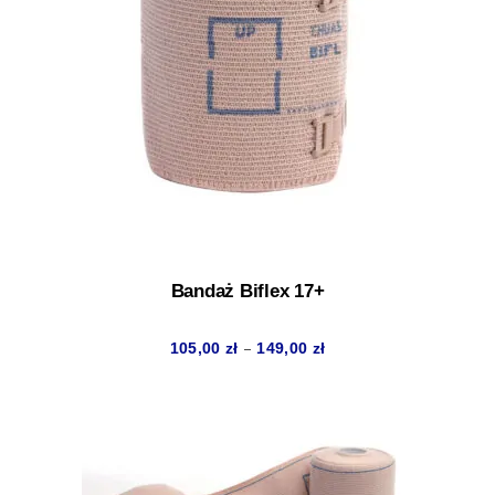
Bandaż Biflex 17+
Zakres
–
105,00
zł
149,00
zł
cen:
od
105,00 zł
do