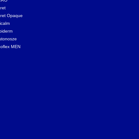
ret
ret Opaque
icalm
biderm
stonosze
oflex MEN