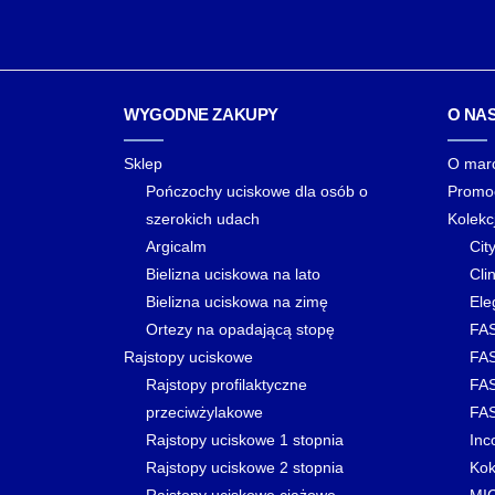
WYGODNE ZAKUPY
O NA
Sklep
O mar
Pończochy uciskowe dla osób o
Promo
szerokich udach
Kolekc
Argicalm
Cit
Bielizna uciskowa na lato
Clin
Bielizna uciskowa na zimę
Ele
Ortezy na opadającą stopę
FAS
Rajstopy uciskowe
FAS
Rajstopy profilaktyczne
FAS
przeciwżylakowe
FAS
Rajstopy uciskowe 1 stopnia
Inc
Rajstopy uciskowe 2 stopnia
Kok
Rajstopy uciskowe ciążowe
MI