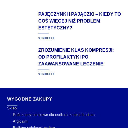
PAJĘCZYNKI I PAJĄCZKI – KIEDY TO
COŚ WIĘCEJ NIŻ PROBLEM
ESTETYCZNY?
VENOFLEX
ZROZUMIENIE KLAS KOMPRESJI:
OD PROFILAKTYKI PO
ZAAWANSOWANE LECZENIE
VENOFLEX
WYGODNE ZAKUPY
Sklep
Pończochy uciskowe dla osób o szerokich udach
Argicalm
Bielizna uciskowa na lato