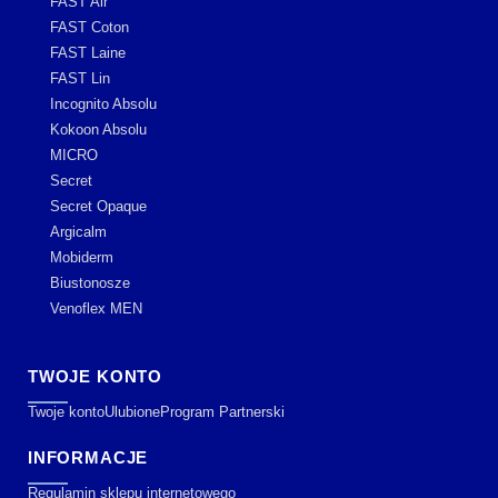
FAST Air
FAST Coton
FAST Laine
FAST Lin
Incognito Absolu
Kokoon Absolu
MICRO
Secret
Secret Opaque
Argicalm
Mobiderm
Biustonosze
Venoflex MEN
TWOJE KONTO
Twoje konto
Ulubione
Program Partnerski
INFORMACJE
Regulamin sklepu internetowego