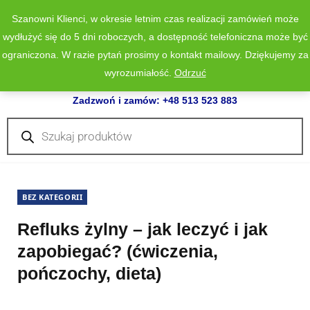
Szanowni Klienci, w okresie letnim czas realizacji zamówień może
wydłużyć się do 5 dni roboczych, a dostępność telefoniczna może być
ograniczona. W razie pytań prosimy o kontakt mailowy. Dziękujemy za
wyrozumiałość.
Odrzuć
0
Zadzwoń i zamów: +48 513 523 883
Wyszukiwarka
produktów
BEZ KATEGORII
Refluks żylny – jak leczyć i jak
zapobiegać? (ćwiczenia,
pończochy, dieta)