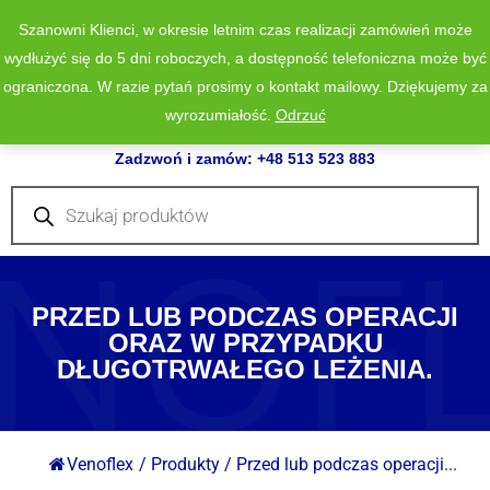
Szanowni Klienci, w okresie letnim czas realizacji zamówień może
wydłużyć się do 5 dni roboczych, a dostępność telefoniczna może być
ograniczona. W razie pytań prosimy o kontakt mailowy. Dziękujemy za
wyrozumiałość.
Odrzuć
0
Zadzwoń i zamów: +48 513 523 883
Wyszukiwarka
produktów
NOF
PRZED LUB PODCZAS OPERACJI
ORAZ W PRZYPADKU
DŁUGOTRWAŁEGO LEŻENIA.
Venoflex
/
Produkty
/
Przed lub podczas operacji...