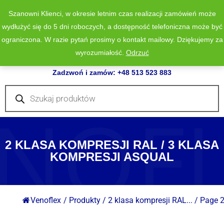
Szanowni Klienci, w okresie letnim czas realizacji zamówień może
wydłużyć się do 5 dni roboczych, a dostępność telefoniczna może być
ograniczona. W razie pytań prosimy o kontakt mailowy. Dziękujemy za
wyrozumiałość.
Odrzuć
0
Zadzwoń i zamów: +48 513 523 883
Wyszukiwarka
produktów
NOF
2 KLASA KOMPRESJI RAL / 3 KLASA
KOMPRESJI ASQUAL
Venoflex
/
Produkty
/
2 klasa kompresji RAL...
/
Page 