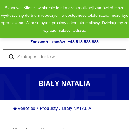
Szanowni Klienci, w okresie letnim czas realizacji zamówień może
wydłużyć się do 5 dni roboczych, a dostępność telefoniczna może być
ograniczona. W razie pytań prosimy o kontakt mailowy. Dziękujemy za
wyrozumiałość.
Odrzuć
0
Zadzwoń i zamów: +48 513 523 883
Wyszukiwarka
produktów
NOF
BIAŁY NATALIA
Venoflex
/
Produkty
/
Biały NATALIA