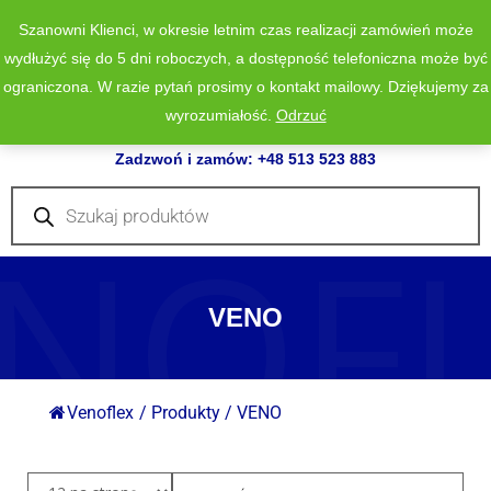
Szanowni Klienci, w okresie letnim czas realizacji zamówień może
wydłużyć się do 5 dni roboczych, a dostępność telefoniczna może być
ograniczona. W razie pytań prosimy o kontakt mailowy. Dziękujemy za
wyrozumiałość.
Odrzuć
0
Zadzwoń i zamów: +48 513 523 883
Wyszukiwarka
produktów
NOF
VENO
Venoflex
/
Produkty
/
VENO