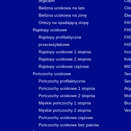
Argicalm
Cit
Bielizna uciskowa na lato
Clin
Bielizna uciskowa na zimę
Ele
Ortezy na opadającą stopę
FAS
Rajstopy uciskowe
FAS
Rajstopy profilaktyczne
FAS
przeciwżylakowe
FAS
Rajstopy uciskowe 1 stopnia
Inc
Rajstopy uciskowe 2 stopnia
Kok
Rajstopy uciskowe ciążowe
MI
Pończochy uciskowe
Sec
Pończochy profilaktyczne
Sec
Pończochy uciskowe 1 stopnia
Arg
Pończochy uciskowe 2 stopnia
Mo
Męskie pończochy 1 stopnia
Biu
Męskie pończochy 2 stopnia
Ven
Pończochy uciskowe ciążowe
Pończochy uciskowe bez palców