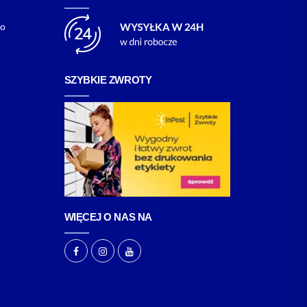
go
SZYBKIE ZWROTY
WIĘCEJ O NAS NA
F
I
Y
a
n
o
c
s
u