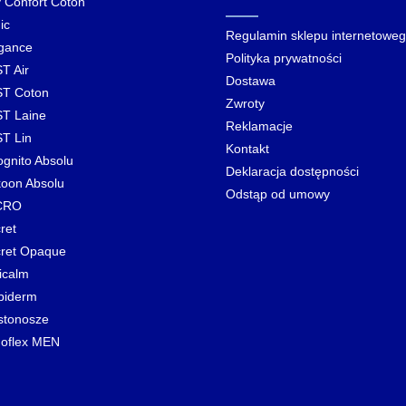
y Confort Coton
ic
Regulamin sklepu internetowe
gance
Polityka prywatności
T Air
Dostawa
T Coton
Zwroty
T Laine
Reklamacje
T Lin
Kontakt
ognito Absolu
Deklaracja dostępności
oon Absolu
Odstąp od umowy
CRO
ret
ret Opaque
icalm
biderm
stonosze
oflex MEN