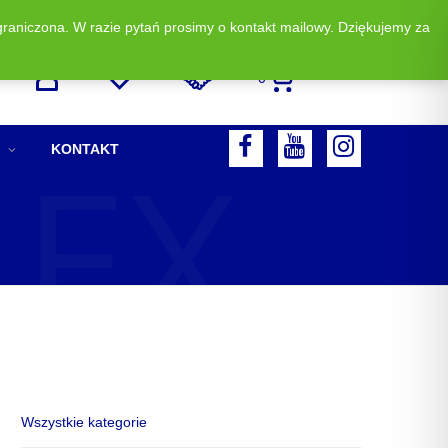
graniczona. W razie pytań prosimy o kontakt mailowy. Dziękujemy za
Zadzwoń i zamów: +48 513 523 883
0
LEX
F
Y
I
KONTAKT
A
O
N
C
U
S
E
T
T
B
U
A
O
B
G
O
E
R
K
A
M
Wszystkie kategorie