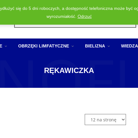
wydłużyć się do 5 dni roboczych, a dostępność telefoniczna może być o
Wyszukiwarka
wyrozumiałość.
Odrzuć
produktów
NOF
E
OBRZĘKI LIMFATYCZNE
BIELIZNA
WIEDZA
RĘKAWICZKA