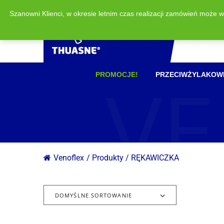
Szanowni Klienci, w okresie letnim czas realizacji zamówień może 
VE
PROMOCJE!
PRZECIWŻYLAKOW
Venoflex
/
Produkty
/
RĘKAWICZKA
DOMYŚLNE SORTOWANIE