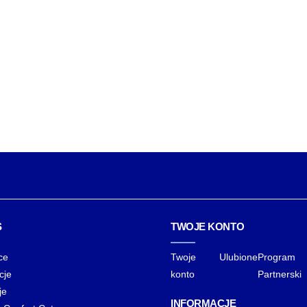
S
TWOJE KONTO
ce
Twoje
Ulubione
Program
cje
konto
Partnerski
je
INFORMACJE