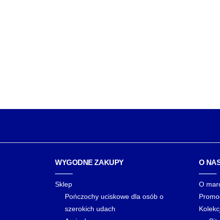
WYGODNE ZAKUPY
O NA
Sklep
O mar
Pończochy uciskowe dla osób o
Promo
szerokich udach
Kolekc