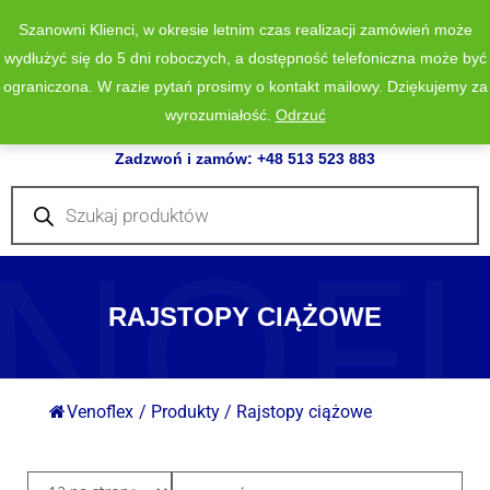
Szanowni Klienci, w okresie letnim czas realizacji zamówień może
wydłużyć się do 5 dni roboczych, a dostępność telefoniczna może być
ograniczona. W razie pytań prosimy o kontakt mailowy. Dziękujemy za
wyrozumiałość.
Odrzuć
0
Zadzwoń i zamów: +48 513 523 883
Wyszukiwarka
produktów
NOF
RAJSTOPY CIĄŻOWE
Venoflex
/
Produkty
/
Rajstopy ciążowe