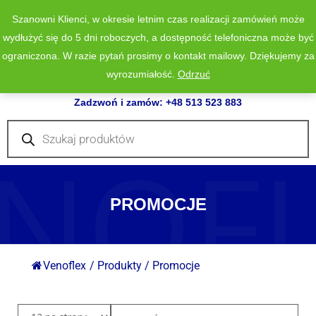
Szanowni Klienci, w okresie letnim czas realizacji zamówień może
wydłużyć się do 5 dni roboczych, a dostępność telefoniczna może być
ograniczona. W razie pytań prosimy o kontakt mailowy. Dziękujemy za
wyrozumiałość.
Odrzuć
0
Zadzwoń i zamów: +48 513 523 883
Wyszukiwarka
produktów
NOF
PROMOCJE
Venoflex
/
Produkty
/
Promocje