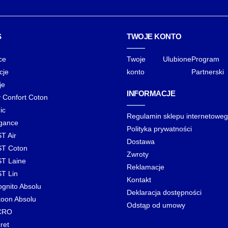
S
TWOJE KONTO
ce
Twoje
Ulubione
Program
cje
konto
Partnerski
je
INFORMACJE
y Confort Coton
ic
Regulamin sklepu internetowe
gance
Polityka prywatności
T Air
Dostawa
T Coton
Zwroty
T Laine
Reklamacje
T Lin
Kontakt
ognito Absolu
Deklaracja dostępności
oon Absolu
Odstąp od umowy
CRO
ret