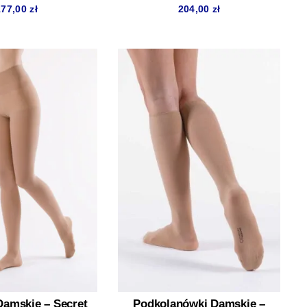
177,00
zł
204,00
zł
Damskie – Secret
Podkolanówki Damskie –