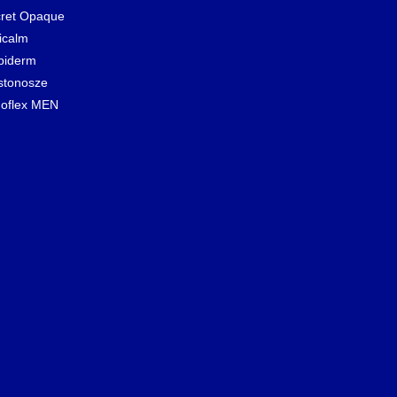
ret Opaque
icalm
biderm
stonosze
oflex MEN