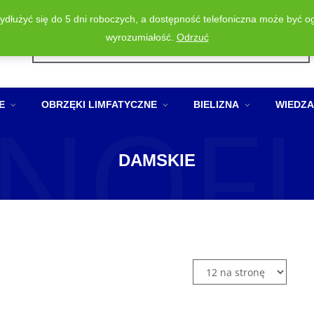
wydłużyć się do 5 dni roboczych, a dostępność telefoniczna może być o
Wyszukiwarka
wyrozumiałość.
Odrzuć
produktów
NOF
E
OBRZĘKI LIMFATYCZNE
BIELIZNA
WIEDZA
DAMSKIE