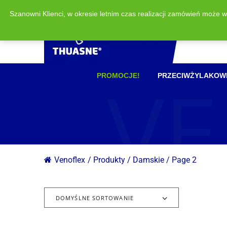
Szanowni Klienci, w okresie letnim czas realizacji zamówień może 
VE
PROMOCJE!
PRZECIWŻYLAKOW
Venoflex
/
Produkty
/
Damskie
/
Page 2
DOMYŚLNE SORTOWANIE