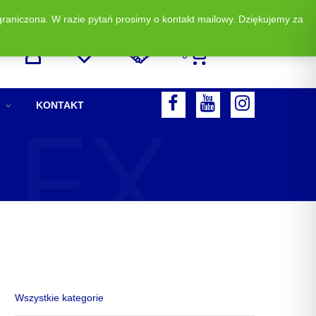
graniczona. W razie pytań prosimy o kontakt mailowy. Dziękujemy za
Zadzwoń i zamów: +48 513 523 883
0
LEX
F
Y
I
KONTAKT
A
O
N
C
U
S
E
T
T
B
U
A
O
B
G
O
E
R
K
A
M
Wszystkie kategorie