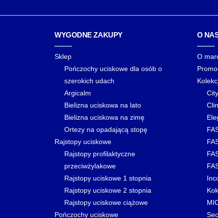
WYGODNE ZAKUPY
O NA
Sklep
O mar
Pończochy uciskowe dla osób o
Promo
szerokich udach
Kolekc
Argicalm
Cit
Bielizna uciskowa na lato
Clin
Bielizna uciskowa na zimę
Ele
Ortezy na opadającą stopę
FAS
Rajstopy uciskowe
FAS
Rajstopy profilaktyczne
FAS
przeciwżylakowe
FAS
Rajstopy uciskowe 1 stopnia
Inc
Rajstopy uciskowe 2 stopnia
Kok
Rajstopy uciskowe ciążowe
MI
Pończochy uciskowe
Sec