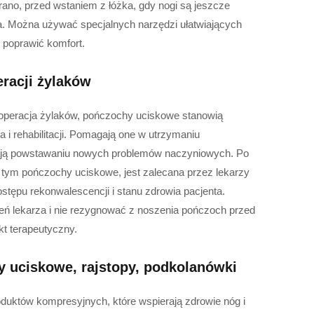
 rano, przed wstaniem z łóżka, gdy nogi są jeszcze
na. Można używać specjalnych narzędzi ułatwiających
 poprawić komfort.
racji żylaków
k operacja żylaków, pończochy uciskowe stanowią
 i rehabilitacji. Pomagają one w utrzymaniu
gają powstawaniu nowych problemów naczyniowych. Po
 tym pończochy uciskowe, jest zalecana przez lekarzy
ostępu rekonwalescencji i stanu zdrowia pacjenta.
ceń lekarza i nie rezygnować z noszenia pończoch przed
kt terapeutyczny.
y uciskowe, rajstopy, podkolanówki
oduktów kompresyjnych, które wspierają zdrowie nóg i