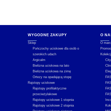
WYGODNE ZAKUPY
O NA
Sklep
O marc
Pończochy uciskowe dla osób o
Promoc
szerokich udach
Kolekc
Argicalm
Cit
Bielizna uciskowa na lato
Clin
Bielizna uciskowa na zimę
Ele
Ortezy na opadającą stopę
FAS
Rajstopy uciskowe
FAS
Rajstopy profilaktyczne
FAS
przeciwżylakowe
FAS
Rajstopy uciskowe 1 stopnia
Inc
Rajstopy uciskowe 2 stopnia
Kok