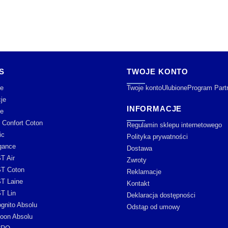
S
TWOJE KONTO
e
Twoje konto
Ulubione
Program Part
je
INFORMACJE
je
y Confort Coton
Regulamin sklepu internetowego
ic
Polityka prywatności
gance
Dostawa
T Air
Zwroty
T Coton
Reklamacje
T Laine
Kontakt
T Lin
Deklaracja dostępności
ognito Absolu
Odstąp od umowy
oon Absolu