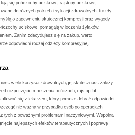
jdują się pończochy uciskowe, rajstopy uciskowe,
owane do różnych potrzeb i sytuacji zdrowotnych. Każdy
z myślą o zapewnieniu skutecznej kompresji oraz wygody
 pończochy uciskowe, pomagają w leczeniu żylaków,
eniem. Zanim zdecydujesz się na zakup, warto
erze odpowiedni rodzaj odzieży kompresyjnej,
rza
ieść wiele korzyści zdrowotnych, jej skuteczność zależy
zed rozpoczęciem noszenia pończoch, rajstop lub
ultować się z lekarzem, który pomoże dobrać odpowiedni
t szczególnie ważna w przypadku osób po operacjach
raz tych z poważnymi problemami naczyniowymi. Wspólna
nięcie najlepszych efektów terapeutycznych i poprawę