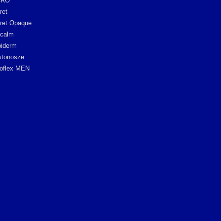
CRO
ret
ret Opaque
icalm
iderm
stonosze
oflex MEN