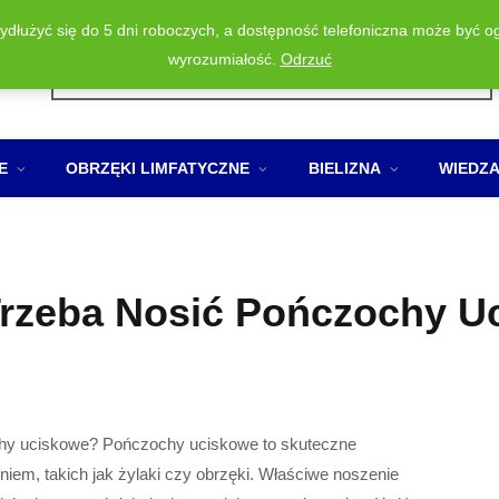
wydłużyć się do 5 dni roboczych, a dostępność telefoniczna może być o
Wyszukiwarka
wyrozumiałość.
Odrzuć
produktów
E
OBRZĘKI LIMFATYCZNE
BIELIZNA
WIEDZ
 Trzeba Nosić Pończochy 
ochy uciskowe? Pończochy uciskowe to skuteczne
iem, takich jak żylaki czy obrzęki. Właściwe noszenie