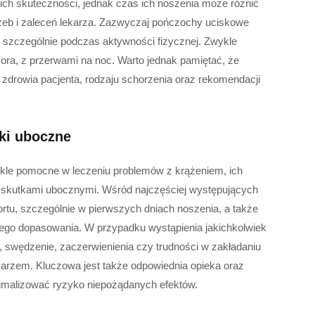
ich skuteczności, jednak czas ich noszenia może różnić
rzeb i zaleceń lekarza. Zazwyczaj pończochy uciskowe
, szczególnie podczas aktywności fizycznej. Zwykle
zora, z przerwami na noc. Warto jednak pamiętać, że
 zdrowia pacjenta, rodzaju schorzenia oraz rekomendacji
ki uboczne
le pomocne w leczeniu problemów z krążeniem, ich
 skutkami ubocznymi. Wśród najczęściej występujących
tu, szczególnie w pierwszych dniach noszenia, a także
wego dopasowania. W przypadku wystąpienia jakichkolwiek
, swędzenie, zaczerwienienia czy trudności w zakładaniu
karzem. Kluczowa jest także odpowiednia opieka oraz
nimalizować ryzyko niepożądanych efektów.