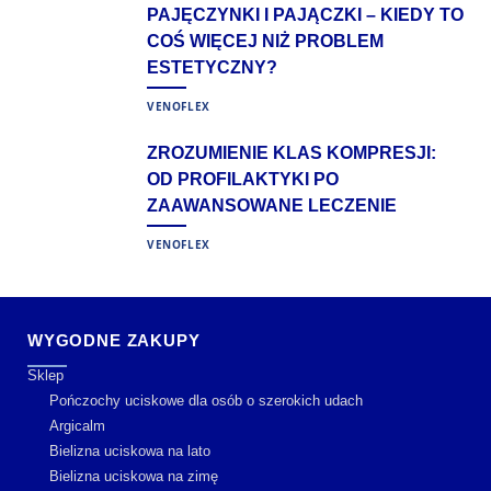
PAJĘCZYNKI I PAJĄCZKI – KIEDY TO
COŚ WIĘCEJ NIŻ PROBLEM
ESTETYCZNY?
VENOFLEX
ZROZUMIENIE KLAS KOMPRESJI:
OD PROFILAKTYKI PO
ZAAWANSOWANE LECZENIE
VENOFLEX
WYGODNE ZAKUPY
Sklep
Pończochy uciskowe dla osób o szerokich udach
Argicalm
Bielizna uciskowa na lato
Bielizna uciskowa na zimę