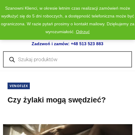
Szanowni Klienci, w okresie letnim czas realizacji zamówień może
wydłużyć się do 5 dni roboczych, a dostępność telefoniczna może być
ograniczona. W razie pytań prosimy o kontakt mailowy. Dziękujemy za
wyrozumiałość.
Odrzuć
0
Zadzwoń i zamów: +48 513 523 883
Wyszukiwarka
produktów
VENOFLEX
Czy żylaki mogą swędzieć?