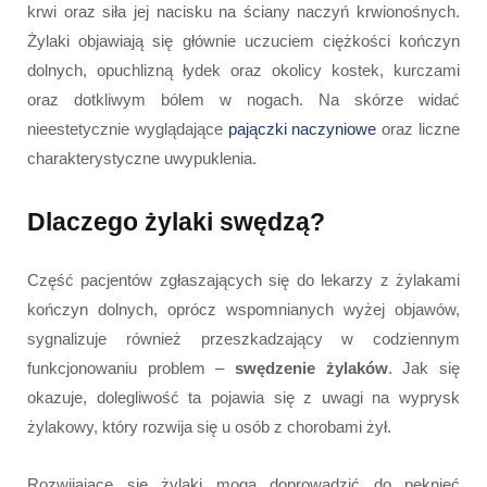
krwi oraz siła jej nacisku na ściany naczyń krwionośnych.
Żylaki objawiają się głównie uczuciem ciężkości kończyn
dolnych, opuchlizną łydek oraz okolicy kostek, kurczami
oraz dotkliwym bólem w nogach. Na skórze widać
nieestetycznie wyglądające
pajączki naczyniowe
oraz liczne
charakterystyczne uwypuklenia.
Dlaczego żylaki swędzą?
Część pacjentów zgłaszających się do lekarzy z żylakami
kończyn dolnych, oprócz wspomnianych wyżej objawów,
sygnalizuje również przeszkadzający w codziennym
funkcjonowaniu problem –
swędzenie żylaków
. Jak się
okazuje, dolegliwość ta pojawia się z uwagi na wyprysk
żylakowy, który rozwija się u osób z chorobami żył.
Rozwijające się żylaki mogą doprowadzić do pęknięć