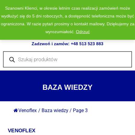
Szanowni Klienci, w okresie letnim czas realizacji zamówień może
wydłużyć się do 5 dni roboczych, a dostępność telefoniczna może być
ograniczona. W razie pytań prosimy o kontakt mailowy. Dziękujemy za
wyrozumiałość.
Odrzuć
0
Zadzwoń i zamów: +48 513 523 883
Wyszukiwarka
produktów
BAZA WIEDZY
Venoflex
/
Baza wiedzy
/
Page 3
VENOFLEX